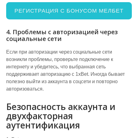
РЕГИСТРАЦИЯ С БОНУСОМ МЕЛБЕТ
4. Проблемы с авторизацией через
социальные сети
Если при авторизации через социальные сети
возникли проблемы, проверьте подключение к
интернету и убедитесь, что выбранная сеть
поддерживает авторизацию с 1xBet. Иногда бывает
полезно выйти из аккаунта в соцсети и повторно
авторизоваться.
Безопасность аккаунта и
двухфакторная
аутентификация