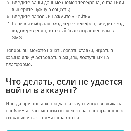
Введите ваши данные (номер телефона, e-mail или
выберите нужную соцсеть).
Введите
пароль
и нажмите
«Войти»
.
Если вы выбрали вход через телефон, введите код
подтверждения, который был отправлен вам в
SMS.
Теперь вы можете начать делать ставки, играть в
казино или участвовать в акциях, доступных на
платформе.
Что делать, если не удается
войти в аккаунт?
Иногда при попытке входа в аккаунт могут возникать
проблемы. Рассмотрим несколько распространённых
ситуаций и как с ними справиться: