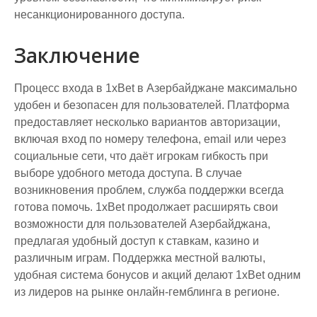
несанкционированного доступа.
Заключение
Процесс входа в 1xBet в Азербайджане максимально
удобен и безопасен для пользователей. Платформа
предоставляет несколько вариантов авторизации,
включая вход по номеру телефона, email или через
социальные сети, что даёт игрокам гибкость при
выборе удобного метода доступа. В случае
возникновения проблем, служба поддержки всегда
готова помочь. 1xBet продолжает расширять свои
возможности для пользователей Азербайджана,
предлагая удобный доступ к ставкам, казино и
различным играм. Поддержка местной валюты,
удобная система бонусов и акций делают 1xBet одним
из лидеров на рынке онлайн-гемблинга в регионе.