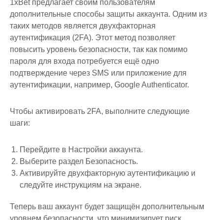
1xBet предлагает своим пользователям
дополнительные способы защиты аккаунта. Одним из
таких методов является
двухфакторная
аутентификация (2FA)
. Этот метод позволяет
повысить уровень безопасности, так как помимо
пароля для входа потребуется ещё одно
подтверждение через SMS или приложение для
аутентификации, например, Google Authenticator.
Чтобы активировать 2FA, выполните следующие
шаги:
Перейдите в
Настройки аккаунта
.
Выберите раздел
Безопасность
.
Активируйте двухфакторную аутентификацию и
следуйте инструкциям на экране.
Теперь ваш аккаунт будет защищён дополнительным
уровнем безопасности, что минимизирует риск