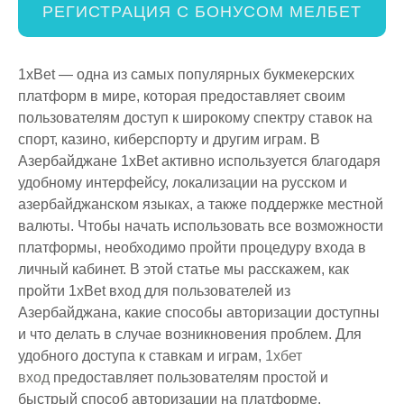
РЕГИСТРАЦИЯ С БОНУСОМ МЕЛБЕТ
1xBet — одна из самых популярных букмекерских
платформ в мире, которая предоставляет своим
пользователям доступ к широкому спектру ставок на
спорт, казино, киберспорту и другим играм. В
Азербайджане 1xBet активно используется благодаря
удобному интерфейсу, локализации на русском и
азербайджанском языках, а также поддержке местной
валюты. Чтобы начать использовать все возможности
платформы, необходимо пройти процедуру входа в
личный кабинет. В этой статье мы расскажем, как
пройти
1xBet вход
для пользователей из
Азербайджана, какие способы авторизации доступны
и что делать в случае возникновения проблем.
Для
удобного доступа к ставкам и играм,
1хбет
вход
предоставляет пользователям простой и
быстрый способ авторизации на платформе.