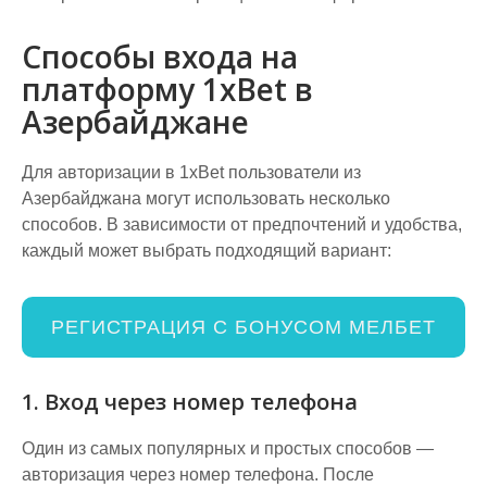
Способы входа на
платформу 1xBet в
Азербайджане
Для авторизации в 1xBet пользователи из
Азербайджана могут использовать несколько
способов. В зависимости от предпочтений и удобства,
каждый может выбрать подходящий вариант:
РЕГИСТРАЦИЯ С БОНУСОМ МЕЛБЕТ
1. Вход через номер телефона
Один из самых популярных и простых способов —
авторизация через номер телефона. После