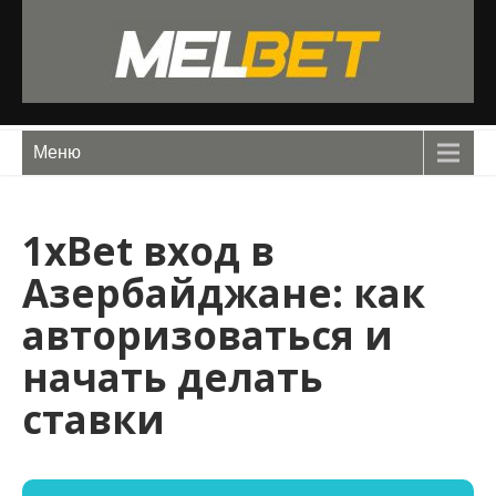
Меню
1xBet вход в
Азербайджане: как
авторизоваться и
начать делать
ставки