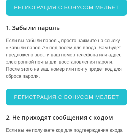
РЕГИСТРАЦИЯ С БОНУСОМ МЕЛБЕТ
1. Забыли пароль
Если вы забыли пароль, просто нажмите на ссылку
«Забыли пароль?»
под полем для ввода. Вам будет
предложено ввести ваш
номер телефона
или
адрес
электронной почты
для восстановления пароля.
После этого на ваш номер или почту придёт код для
сброса пароля.
РЕГИСТРАЦИЯ С БОНУСОМ МЕЛБЕТ
2. Не приходят сообщения с кодом
Если вы не получаете код для подтверждения входа